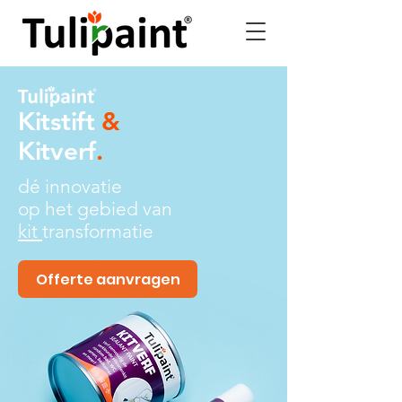
Kitstift
&
Kitverf
.
dé innovatie
op het gebied van
kit
transformatie
Offerte aanvragen