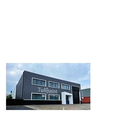
Tulipaint is dé Europese marktleider op
het gebied van voeg- & kitoplossingen.
Met onze geavanceerde productlijn
hebben wij miljoenen klanten geholpen
bij het verven, repareren en
beschermen van hun tegelvoegen en
kitranden.
Contact
(alleen voor zakelijke relaties)